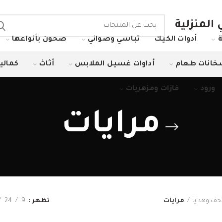
المنزلية
ة
أدوات الكيك
تباسي وصواني
صحون بأنواعها
انات طعام
أداوات غسيل الملابس
أثاث
كمالي
ورود
فازات ومزهريات
مرايات
حف وهدايا
مرايات
تظهر
9
24