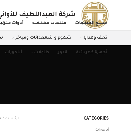
شركة العبداللطيف للأواني 
جميع المنتجات
منتجات مخفضة
أدوات منزلي
تحف وهدايا
شموع و شمعدانات ومباخر
سخ
أجهزة كهربائية
قدور
طاولات
أباجورات
الرئيسية
ت
CATEGORIES
أباجورات