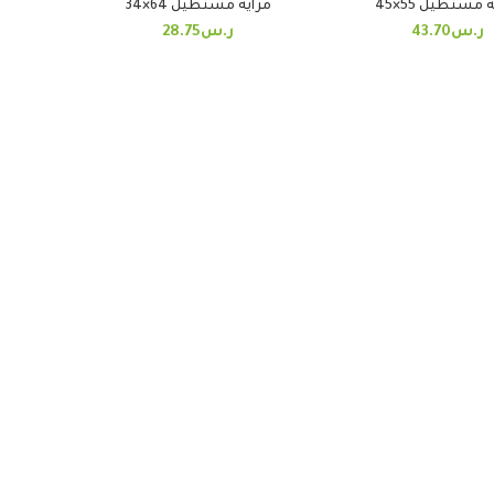
 مستطيل 55×45
مرايه مستطيل 64×34
ر.س
43.70
ر.س
28.75