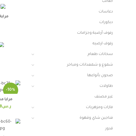
حقائب
دعاسات
مراية
ديكورات
رفوف أرضية وجزامات
رفوف ارضيه
سخانات طعام
ر
شموع و شمعدانات ومباخر
صحون بأنواعها
طاولات
-10%
غير مصنف
مرايا م
ر.س
8
فازات ومزهريات
فناجين شاي وقهوة
قدور