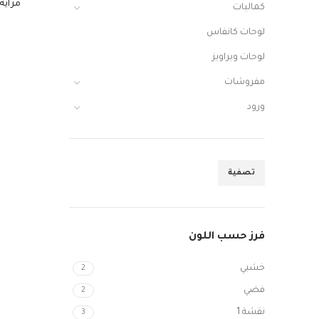
مرايه 
كماليات
لوحات كانفاس
لوحات وبراويز
مفروشات
ورود
تصفية
فرز حسب اللون
خشبي
2
فضي
2
نقشة 1
3