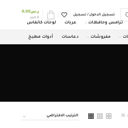
ر.س
0.00
تسجيل الدخول / تسجيل
0
البند
ترامس وحافظات
عربات
لوحات كانفاس
ات
مفروشات
دعاسات
أدوات مطبخ
36