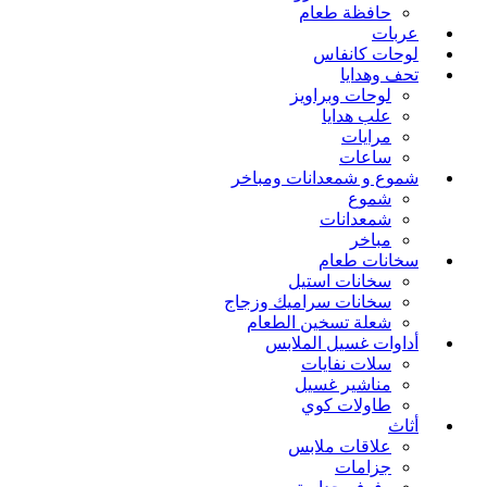
حافظة طعام
عربات
لوحات كانفاس
تحف وهدايا
لوحات وبراويز
علب هدايا
مرايات
ساعات
شموع و شمعدانات ومباخر
شموع
شمعدانات
مباخر
سخانات طعام
سخانات استيل
سخانات سراميك وزجاج
شعلة تسخين الطعام
أداوات غسيل الملابس
سلات نفايات
مناشير غسيل
طاولات كوي
أثاث
علاقات ملابس
جزامات