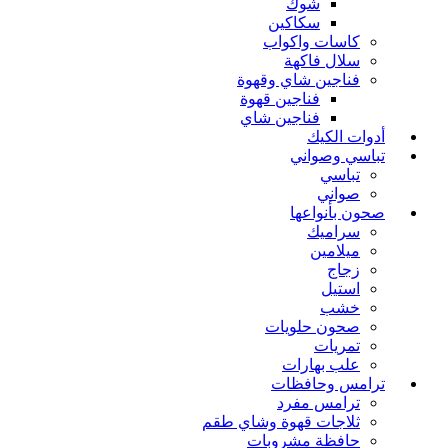
شوك
سكاكين
كاسات واكواب
سلال فاكهة
فناجين شاي وقهوة
فناجين قهوة
فناجين شاي
أدوات الكيك
تباسي وصواني
تباسي
صواني
صحون بأنواعها
سراميك
ميلامين
زجاج
استيل
خشب
صحون حلويات
تمريات
علب بهارات
ترامس وحافظات
ترامس مفرد
ثلاجات قهوة وشاي طقم
حافظة مشروبات