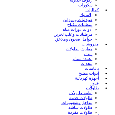
رفوف جدارية
ديكورات
كماليات
بلاستيك
صيدليات وموزاين
منظمات مكياج
أدوات دورات مياه
مرطبانات وعلب تخزين
حوامل صحون وملاعق
مفروشات
مفارش طاولات
ستائر
أعمدة ستائر
مخدات
دعاسات
أدوات مطبخ
أجهزة كهربائية
قدور
طاولات
أطقم طاولات
طاولات خدمة
مداخل وشفونيرات
طاولات شاشة
طاولات مفردة