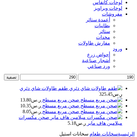
لوحات كانفاس
لوحات وبراويز
مفروشات
أعمدة ستائر
بطانيات
ستائر
مخدات
مفارش طاولات
ورود
أحواض زرع
أشجار صناعية
ورد صناعي
أدنى
أعلى
تصفية
سعر
سعر
طقم طاولات شاي دئري
ر.س
325.45
صحن مربع مسطح
ر.س
13.80
صحن مربع مسطح
ر.س
10.35
صحن مربع مسطح
ر.س
8.05
صحن مكسرات
ميلامين هاف ماير
ر.س
5.18
الرئيسية
سخانات طعام
سخانات استيل