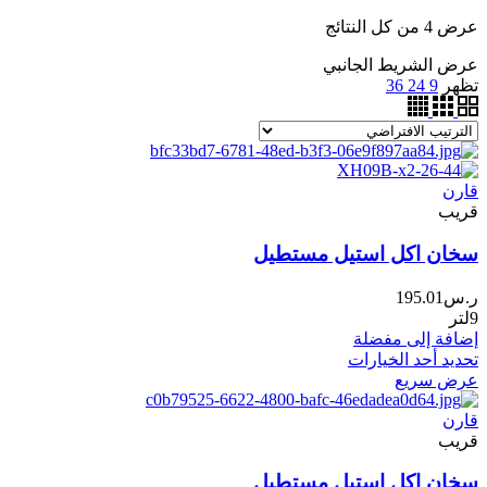
عرض ⁦4⁩ من كل النتائج
عرض الشريط الجانبي
تظهر
9
24
36
قارن
قريب
سخان اكل استيل مستطيل
ر.س
195.01
9لتر
إضافة إلى مفضلة
تحديد أحد الخيارات
عرض سريع
قارن
قريب
سخان اكل استيل مستطيل