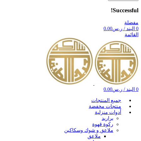
Successful!
مفضلة
0
البند
/
ر.س
0.00
القائمة
0
البند
/
ر.س
0.00
جميع المنتجات
منتجات مخفضة
أدوات منزلية
براريد
ركوة قهوة
ملاعق و شوك وسكاكين
ملاعق