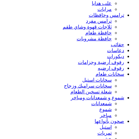
علب هدايا
مرايات
ترامس وحافظات
ترامس مفرد
ثلاجات قهوة وشاي طقم
حافظة طعام
حافظة مشروبات
حقائب
دعاسات
ديكورات
رفوف أرضية وجزامات
رفوف ارضيه
سخانات طعام
سخانات استيل
سخانات سراميك وزجاج
شعلة تسخين الطعام
شموع و شمعدانات ومباخر
شمعدانات
شموع
مباخر
صحون بأنواعها
استيل
تمريات
خشب