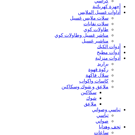
كراسي
أجهزة كهربائية
أداوات غسيل الملابس
سلات ملابس غسيل
سلات نفايات
طاولات كوي
مناشر غسيل وطاولات كوي
مناشير غسيل
أدوات الكيك
أدوات مطبخ
أدوات منزلية
براريد
ركوة قهوة
سلال فاكهة
كاسات واكواب
ملاعق و شوك وسكاكين
سكاكين
شوك
ملاعق
تباسي وصواني
تباسي
صواني
تحف وهدايا
ساعات