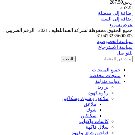
ر.س
287.50
25×25
إضافة إلى مفضلة
إضافة إلى السلة
عرض سريع
جميع الحقوق محفوظة لشركة العبداللطيف 2021 - الرقم الضريبي :
310423235600003
سياسة الخصوصية
سياسة الاسترجاع
للتواصل
البحث
جميع المنتجات
منتجات مخفضة
أدوات منزلية
براريد
ركوة قهوة
ملاعق و شوك وسكاكين
ملاعق
شوك
سكاكين
كاسات واكواب
سلال فاكهة
فناجين شاي وقهوة