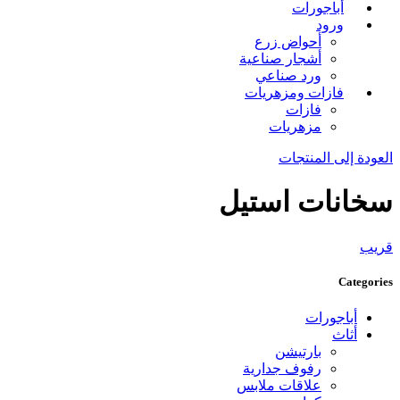
أباجورات
ورود
أحواض زرع
أشجار صناعية
ورد صناعي
فازات ومزهريات
فازات
مزهريات
العودة إلى المنتجات
سخانات استيل
قريب
Categories
أباجورات
أثاث
بارتيشن
رفوف جدارية
علاقات ملابس