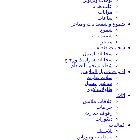
لوحات وبراويز
علب هدايا
مرايات
ساعات
شموع و شمعدانات ومباخر
شموع
شمعدانات
مباخر
سخانات طعام
سخانات استيل
سخانات سراميك وزجاج
شعلة تسخين الطعام
أداوات غسيل الملابس
سلات نفايات
مناشير غسيل
طاولات كوي
أثاث
علاقات ملابس
جزامات
رفوف جدارية
ديكورات
كماليات
بلاستيك
صيدليات وموزاين