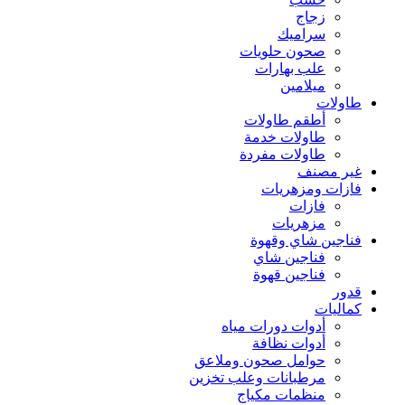
زجاج
سراميك
صحون حلويات
علب بهارات
ميلامين
طاولات
أطقم طاولات
طاولات خدمة
طاولات مفردة
غير مصنف
فازات ومزهريات
فازات
مزهريات
فناجين شاي وقهوة
فناجين شاي
فناجين قهوة
قدور
كماليات
أدوات دورات مياه
أدوات نظافة
حوامل صحون وملاعق
مرطبانات وعلب تخزين
منظمات مكياج