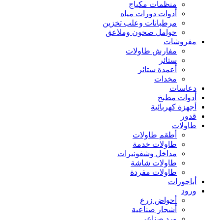
منظمات مكياج
أدوات دورات مياه
مرطبانات وعلب تخزين
حوامل صحون وملاعق
مفروشات
مفارش طاولات
ستائر
أعمدة ستائر
مخدات
دعاسات
أدوات مطبخ
أجهزة كهربائية
قدور
طاولات
أطقم طاولات
طاولات خدمة
مداخل وشفونيرات
طاولات شاشة
طاولات مفردة
أباجورات
ورود
أحواض زرع
أشجار صناعية
ورد صناعي