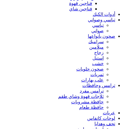
فناجين قهوة
فناجين شاي
أدوات الكيك
تباسي وصواني
تباسي
صواني
صحون بأنواعها
سراميك
ميلامين
زجاج
استيل
خشب
صحون حلويات
تمريات
علب بهارات
ترامس وحافظات
ترامس مفرد
ثلاجات قهوة وشاي طقم
حافظة مشروبات
حافظة طعام
عربات
لوحات كانفاس
تحف وهدايا