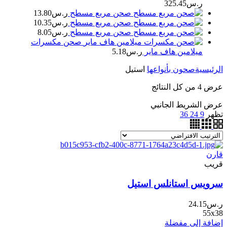
ر.س
325.45
صحن مربع مسطح
ر.س
13.80
صحن مربع مسطح
ر.س
10.35
صحن مربع مسطح
ر.س
8.05
صحن مكسرات
ميلامين هاف ماير
ر.س
5.18
الرئيسية
صحون بأنواعها
استيل
عرض ⁦4⁩ من كل النتائج
عرض الشريط الجانبي
تظهر
9
24
36
قارن
قريب
سرويس استانلس استيل
ر.س
24.15
55x38
إضافة إلى مفضلة