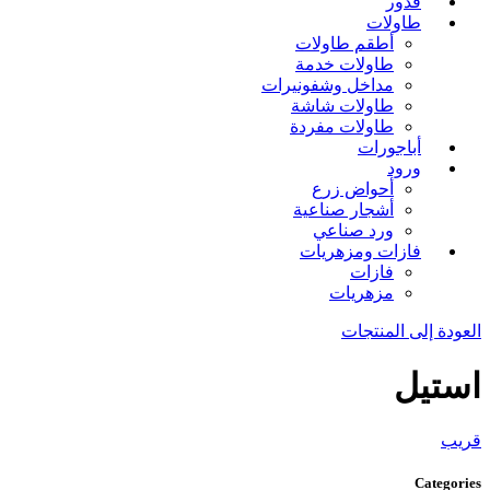
قدور
طاولات
أطقم طاولات
طاولات خدمة
مداخل وشفونيرات
طاولات شاشة
طاولات مفردة
أباجورات
ورود
أحواض زرع
أشجار صناعية
ورد صناعي
فازات ومزهريات
فازات
مزهريات
العودة إلى المنتجات
استيل
قريب
Categories