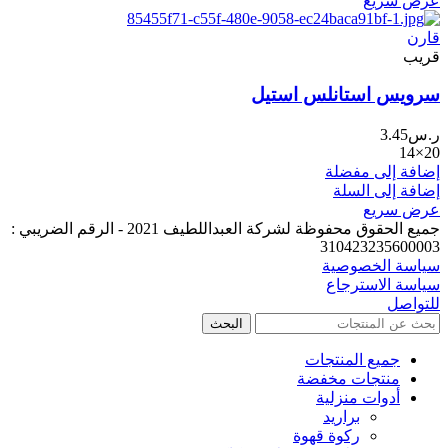
عرض سريع
قارن
قريب
سرويس استانلس استيل
ر.س
3.45
20×14
إضافة إلى مفضلة
إضافة إلى السلة
عرض سريع
جميع الحقوق محفوظة لشركة العبداللطيف 2021 - الرقم الضريبي :
310423235600003
سياسة الخصوصية
سياسة الاسترجاع
للتواصل
البحث
جميع المنتجات
منتجات مخفضة
أدوات منزلية
براريد
ركوة قهوة