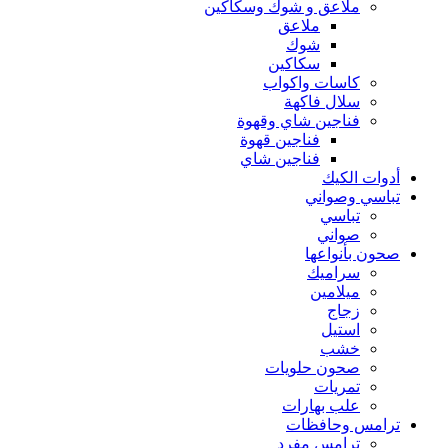
ملاعق و شوك وسكاكين
ملاعق
شوك
سكاكين
كاسات واكواب
سلال فاكهة
فناجين شاي وقهوة
فناجين قهوة
فناجين شاي
أدوات الكيك
تباسي وصواني
تباسي
صواني
صحون بأنواعها
سراميك
ميلامين
زجاج
استيل
خشب
صحون حلويات
تمريات
علب بهارات
ترامس وحافظات
ترامس مفرد