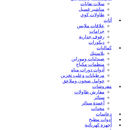
سلات نفايات
مناشير غسيل
طاولات كوي
أثاث
علاقات ملابس
جزامات
رفوف جدارية
ديكورات
كماليات
بلاستيك
صيدليات وموزاين
منظمات مكياج
أدوات دورات مياه
مرطبانات وعلب تخزين
حوامل صحون وملاعق
مفروشات
مفارش طاولات
ستائر
أعمدة ستائر
مخدات
دعاسات
أدوات مطبخ
أجهزة كهربائية