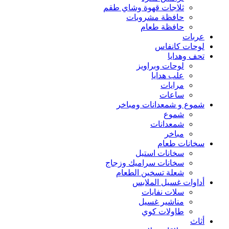
ثلاجات قهوة وشاي طقم
حافظة مشروبات
حافظة طعام
عربات
لوحات كانفاس
تحف وهدايا
لوحات وبراويز
علب هدايا
مرايات
ساعات
شموع و شمعدانات ومباخر
شموع
شمعدانات
مباخر
سخانات طعام
سخانات استيل
سخانات سراميك وزجاج
شعلة تسخين الطعام
أداوات غسيل الملابس
سلات نفايات
مناشير غسيل
طاولات كوي
أثاث