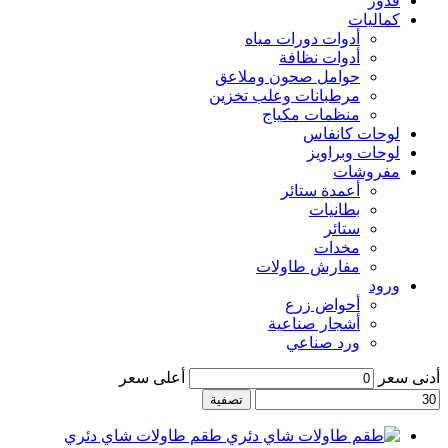
قدور
كماليات
أدوات دورات مياه
أدوات نظافة
حوامل صحون وملاعق
مرطبانات وعلب تخزين
منظمات مكياج
لوحات كانفاس
لوحات وبراويز
مفروشات
أعمدة ستائر
بطانيات
ستائر
مخدات
مفارش طاولات
ورود
أحواض زرع
أشجار صناعية
ورد صناعي
أدنى سعر
أعلى سعر
تصفية
طقم طاولات شاي دئري