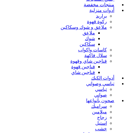
منتجات مخفضة
أدوات منزلية
براريد
ركوة قهوة
ملاعق و شوك وسكاكين
ملاعق
شوك
سكاكين
كاسات واكواب
سلال فاكهة
فناجين شاي وقهوة
فناجين قهوة
فناجين شاي
أدوات الكيك
تباسي وصواني
تباسي
صواني
صحون بأنواعها
سراميك
ميلامين
زجاج
استيل
خشب