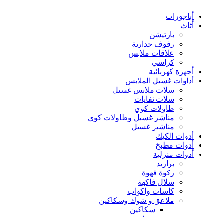
أباجورات
أثاث
بارتيشن
رفوف جدارية
علاقات ملابس
كراسي
أجهزة كهربائية
أداوات غسيل الملابس
سلات ملابس غسيل
سلات نفايات
طاولات كوي
مناشر غسيل وطاولات كوي
مناشير غسيل
أدوات الكيك
أدوات مطبخ
أدوات منزلية
براريد
ركوة قهوة
سلال فاكهة
كاسات واكواب
ملاعق و شوك وسكاكين
سكاكين