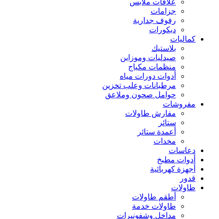
علاقات ملابس
جزامات
رفوف جدارية
ديكورات
كماليات
بلاستيك
صيدليات وموزاين
منظمات مكياج
أدوات دورات مياه
مرطبانات وعلب تخزين
حوامل صحون وملاعق
مفروشات
مفارش طاولات
ستائر
أعمدة ستائر
مخدات
دعاسات
أدوات مطبخ
أجهزة كهربائية
قدور
طاولات
أطقم طاولات
طاولات خدمة
مداخل وشفونيرات