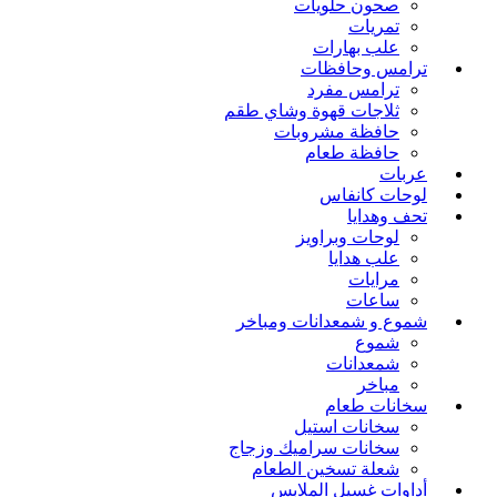
صحون حلويات
تمريات
علب بهارات
ترامس وحافظات
ترامس مفرد
ثلاجات قهوة وشاي طقم
حافظة مشروبات
حافظة طعام
عربات
لوحات كانفاس
تحف وهدايا
لوحات وبراويز
علب هدايا
مرايات
ساعات
شموع و شمعدانات ومباخر
شموع
شمعدانات
مباخر
سخانات طعام
سخانات استيل
سخانات سراميك وزجاج
شعلة تسخين الطعام
أداوات غسيل الملابس