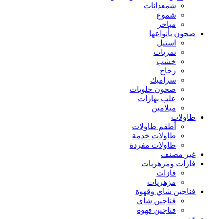
شمعدانات
شموع
مباخر
صحون بأنواعها
استيل
تمريات
خشب
زجاج
سراميك
صحون حلويات
علب بهارات
ميلامين
طاولات
أطقم طاولات
طاولات خدمة
طاولات مفردة
غير مصنف
فازات ومزهريات
فازات
مزهريات
فناجين شاي وقهوة
فناجين شاي
فناجين قهوة