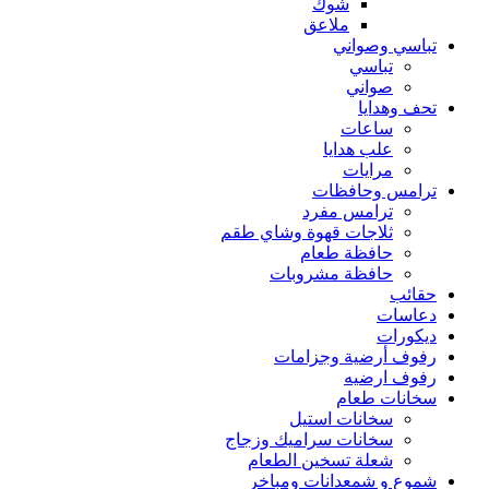
شوك
ملاعق
تباسي وصواني
تباسي
صواني
تحف وهدايا
ساعات
علب هدايا
مرايات
ترامس وحافظات
ترامس مفرد
ثلاجات قهوة وشاي طقم
حافظة طعام
حافظة مشروبات
حقائب
دعاسات
ديكورات
رفوف أرضية وجزامات
رفوف ارضيه
سخانات طعام
سخانات استيل
سخانات سراميك وزجاج
شعلة تسخين الطعام
شموع و شمعدانات ومباخر