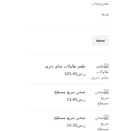
مفروشات
ورود
تصفية
أدنى سعر
أعلى سعر
طقم طاولات شاي دئري
ر.س
325.45
صحن مربع مسطح
ر.س
13.80
صحن مربع مسطح
ر.س
10.35