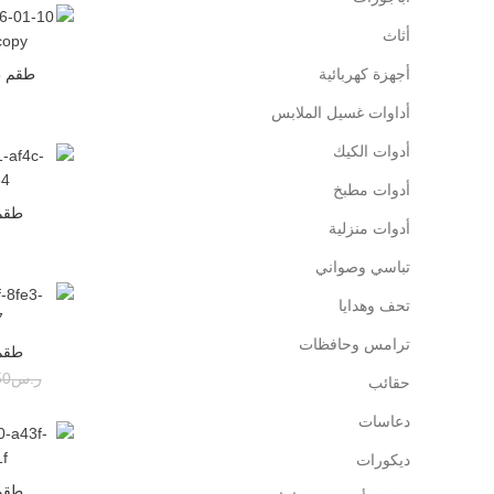
أثاث
أجهزة كهربائية
طقم ط
أداوات غسيل الملابس
أدوات الكيك
أدوات مطبخ
طقم ط
أدوات منزلية
تباسي وصواني
تحف وهدايا
-45%
ترامس وحافظات
طقم ط
ر.س
50
حقائب
دعاسات
ديكورات
طقم ط