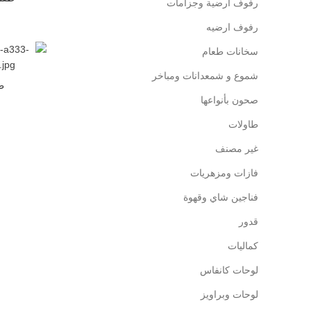
رفوف أرضية وجزامات
رفوف ارضيه
سخانات طعام
شموع و شمعدانات ومباخر
طق
صحون بأنواعها
طاولات
غير مصنف
فازات ومزهريات
فناجين شاي وقهوة
قدور
كماليات
لوحات كانفاس
لوحات وبراويز