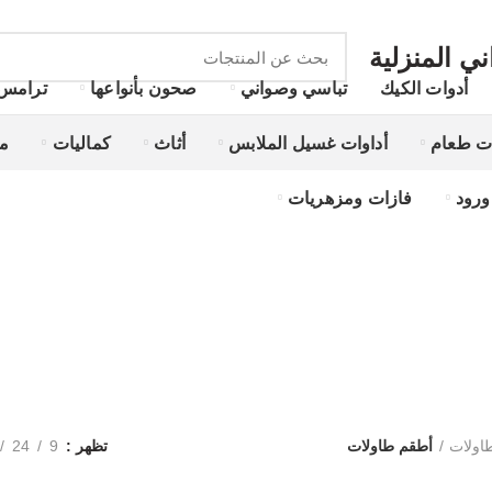
ي المنزلية
أدوات الكيك
تباسي وصواني
صحون بأنواعها
ترامس
ت طعام
أداوات غسيل الملابس
أثاث
كماليات
م
ورود
فازات ومزهريات
أطقم طاولات
اولات
أطقم طاولات
تظهر
9
24