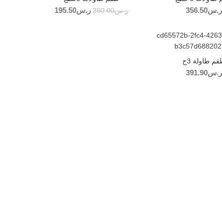
ر.س
356.50
ر.س
195.50
السعر الأصلي
السعر
ر.س
280.00
هو: ر.س280.00.
الحالي هو:
ر.س195.50.
م طاولة 3ح
ر.س
391.90