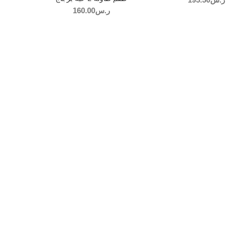
ر.س
160.00