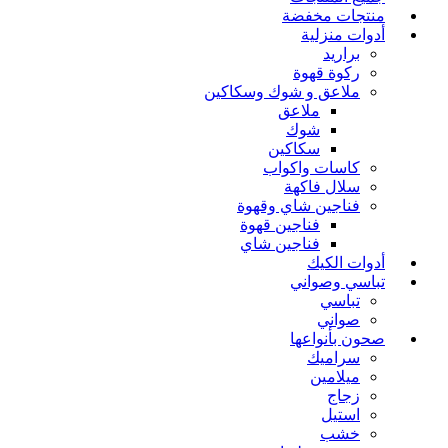
منتجات مخفضة
أدوات منزلية
براريد
ركوة قهوة
ملاعق و شوك وسكاكين
ملاعق
شوك
سكاكين
كاسات واكواب
سلال فاكهة
فناجين شاي وقهوة
فناجين قهوة
فناجين شاي
أدوات الكيك
تباسي وصواني
تباسي
صواني
صحون بأنواعها
سراميك
ميلامين
زجاج
استيل
خشب