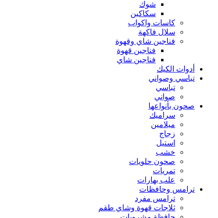
شوك
سكاكين
كاسات واكواب
سلال فاكهة
فناجين شاي وقهوة
فناجين قهوة
فناجين شاي
أدوات الكيك
تباسي وصواني
تباسي
صواني
صحون بأنواعها
سراميك
ميلامين
زجاج
استيل
خشب
صحون حلويات
تمريات
علب بهارات
ترامس وحافظات
ترامس مفرد
ثلاجات قهوة وشاي طقم
حافظة مشروبات