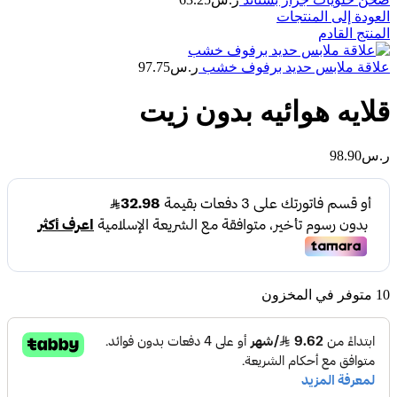
العودة إلى المنتجات
المنتج القادم
علاقة ملابس حديد برفوف خشب
ر.س
97.75
قلايه هوائيه بدون زيت
ر.س
98.90
10 متوفر في المخزون