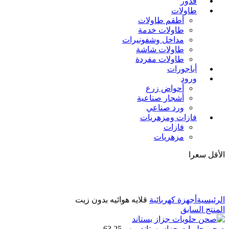
قدور
طاولات
أطقم طاولات
طاولات خدمة
مداخل وشفونيرات
طاولات شاشة
طاولات مفردة
أباجورات
ورود
أحواض زرع
أشجار صناعية
ورد صناعي
فازات ومزهريات
فازات
مزهريات
الأقل سعرا
اضغط للتكبير
الرئيسية
أجهزة كهربائية
قلايه هوائيه بدون زيت
المنتج السابق
صحن حلويات جزاز بستاند
ر.س
63.25