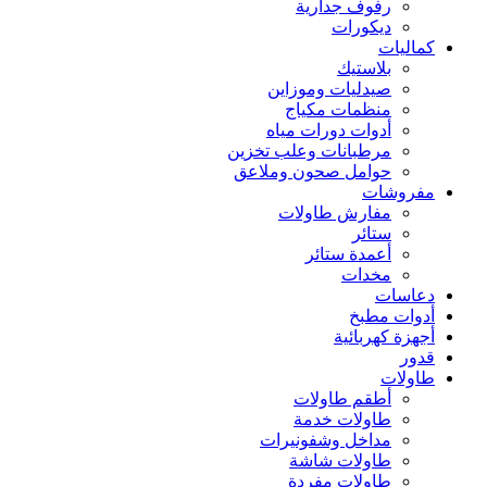
رفوف جدارية
ديكورات
كماليات
بلاستيك
صيدليات وموزاين
منظمات مكياج
أدوات دورات مياه
مرطبانات وعلب تخزين
حوامل صحون وملاعق
مفروشات
مفارش طاولات
ستائر
أعمدة ستائر
مخدات
دعاسات
أدوات مطبخ
أجهزة كهربائية
قدور
طاولات
أطقم طاولات
طاولات خدمة
مداخل وشفونيرات
طاولات شاشة
طاولات مفردة