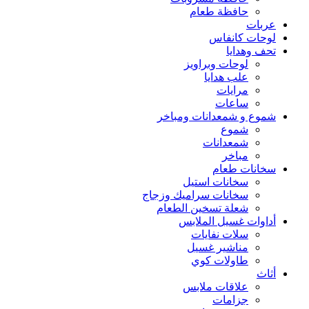
حافظة طعام
عربات
لوحات كانفاس
تحف وهدايا
لوحات وبراويز
علب هدايا
مرايات
ساعات
شموع و شمعدانات ومباخر
شموع
شمعدانات
مباخر
سخانات طعام
سخانات استيل
سخانات سراميك وزجاج
شعلة تسخين الطعام
أداوات غسيل الملابس
سلات نفايات
مناشير غسيل
طاولات كوي
أثاث
علاقات ملابس
جزامات