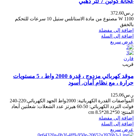
عجانة كولين 7 لتر ذهبي
ر.س
372.60
1100 W مصنوع من مادة الاستانلس ستيل 10 سرعات للتحكم
بالخفق
إضافة إلى مفضلة
إضافة إلى السلة
عرض سريع
قارن
قريب
موقد كهربائي مزدوج ، قدرة 2000 واط ، 5 مستويات
حرارة ، مع نظام أمان. أسود
ر.س
125.06
المواصفات القدرة الكهربائية: 2000واط الجهد الكهربائي:220-240
فولت التردد الكهربائي: 50-60 هيرتز عدد الشعلات: شعلتين أبعاد
المنتج: 50*28.2*8.5 cm
إضافة إلى مفضلة
إضافة إلى السلة
عرض سريع