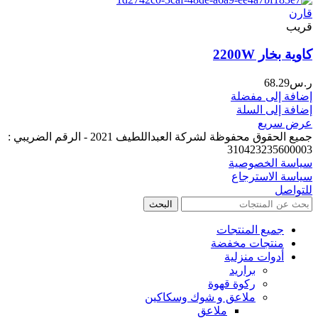
قارن
قريب
كاوية بخار 2200W
ر.س
68.29
إضافة إلى مفضلة
إضافة إلى السلة
عرض سريع
جميع الحقوق محفوظة لشركة العبداللطيف 2021 - الرقم الضريبي :
310423235600003
سياسة الخصوصية
سياسة الاسترجاع
للتواصل
البحث
جميع المنتجات
منتجات مخفضة
أدوات منزلية
براريد
ركوة قهوة
ملاعق و شوك وسكاكين
ملاعق