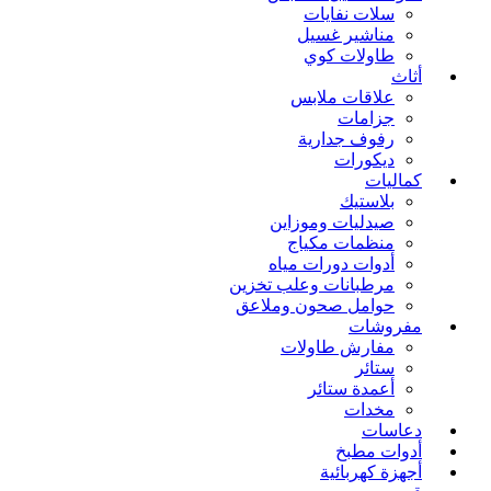
سلات نفايات
مناشير غسيل
طاولات كوي
أثاث
علاقات ملابس
جزامات
رفوف جدارية
ديكورات
كماليات
بلاستيك
صيدليات وموزاين
منظمات مكياج
أدوات دورات مياه
مرطبانات وعلب تخزين
حوامل صحون وملاعق
مفروشات
مفارش طاولات
ستائر
أعمدة ستائر
مخدات
دعاسات
أدوات مطبخ
أجهزة كهربائية