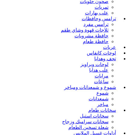
صحون حلويات
تمريات
علب بهارات
ترامس وحافظات
ترامس مفرد
ثلاجات قهوة وشاي طقم
حافظة مشروبات
حافظة طعام
عربات
لوحات كانفاس
تحف وهدايا
لوحات وبراويز
علب هدايا
مرايات
ساعات
شموع و شمعدانات ومباخر
شموع
شمعدانات
مباخر
سخانات طعام
سخانات استيل
سخانات سراميك وزجاج
شعلة تسخين الطعام
أداوات غسيل الملابس